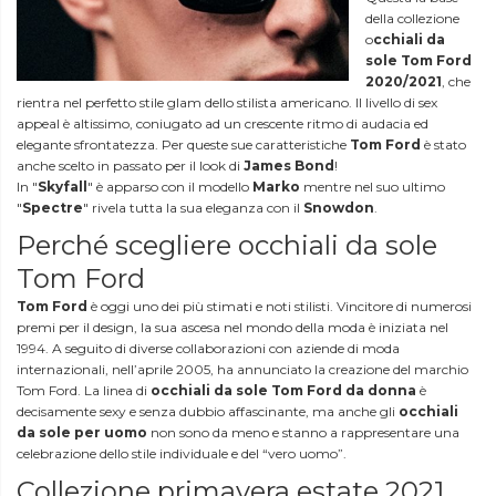
della collezione
o
cchiali da
sole Tom Ford
2020/2021
, che
rientra nel perfetto stile glam dello stilista americano. Il livello di sex
appeal è altissimo, coniugato ad un crescente ritmo di audacia ed
elegante sfrontatezza. Per queste sue caratteristiche
Tom Ford
è stato
anche scelto in passato per il look di
James Bond
!
In "
Skyfall
" è apparso con il modello
Marko
mentre nel suo ultimo
"
Spectre
" rivela tutta la sua eleganza con il
Snowdon
.
Perché scegliere occhiali da sole
Tom Ford
Tom Ford
è oggi uno dei più stimati e noti stilisti. Vincitore di numerosi
premi per il design, la sua ascesa nel mondo della moda è iniziata nel
1994. A seguito di diverse collaborazioni con aziende di moda
internazionali, nell’aprile 2005, ha annunciato la creazione del marchio
Tom Ford. La linea di
occhiali da sole Tom Ford da donna
è
decisamente sexy e senza dubbio affascinante, ma anche gli
occhiali
da sole per uomo
non sono da meno e stanno a rappresentare una
celebrazione dello stile individuale e del “vero uomo”.
Collezione primavera estate 2021