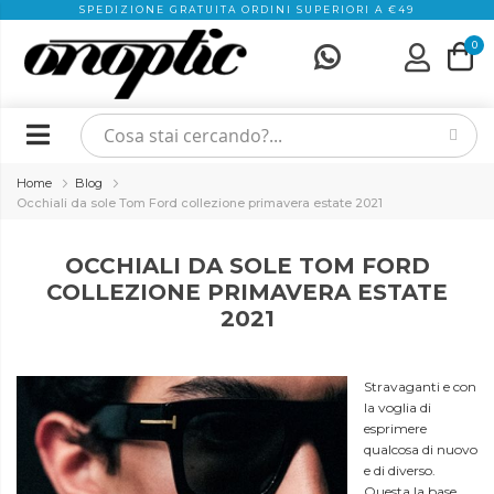
SPEDIZIONE GRATUITA ORDINI SUPERIORI A €49
0
Home
Blog
Occhiali da sole Tom Ford collezione primavera estate 2021
OCCHIALI DA SOLE TOM FORD
COLLEZIONE PRIMAVERA ESTATE
2021
Stravaganti e con
la voglia di
esprimere
qualcosa di nuovo
e di diverso.
Questa la base